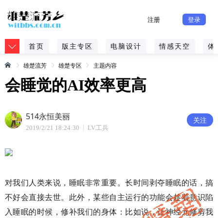
注册
登录
首页
版主专区
电脑设计
情感天空
体
雄楚流芳
雄楚专区
主题内容
会睡觉的AI效率更高
514永恒美丽
关注
2019/2/21 18:24:30
LV.工兵
对我们人类来说，睡眠非常重要。长时间剥夺睡眠的话，搞
不好会直接去世。此外，某些自主运行的功能会趁着意识陷
入睡眠的时候，修补我们的身体：比如说，让神经元修剪我