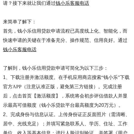
请？接下来就让我们通过
钱小乐客服电话
来简单了解下：
首先，钱小乐信用贷款申请流程已高度线上化、智能化，而
快速申请的关键在于准备充分、操作规范、信用良好
‌。通过
钱小乐客服电话
了解到，钱小乐信用贷款申请可简化为以下三步：
1、
下载注册并激活额度
。
在手机应用商店搜索
“‌钱小乐‌”下载
官方APP（注意认准正版，避免第三方链接）‌‌。完成注册
后，点击首页【激活额度】，系统将
会初步评估借款人并显
示最高可借额度（钱小乐贷款平台‌最高额度为20万元‌）‌‌。
2、‌完成身份与信息认证‌。
上传
‌身份证正反面照片‌（需清晰、
居中、光线充足）‌‌
；并
填写
‌紧急联系人‌、‌学历‌、‌住址‌、‌工作
单位‌、‌收入‌等基本信息‌‌
；
进行
‌人脸识别‌验证，并签署《用户