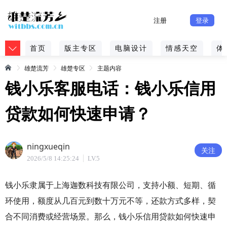
注册
登录
首页
版主专区
电脑设计
情感天空
体
雄楚流芳
雄楚专区
主题内容
钱小乐客服电话：钱小乐信用
贷款如何快速申请？
ningxueqin
关注
2026/5/8 14:25:24
LV.5
钱小乐隶属于上海迦数科技有限公司，支持小额、短期、循
环使用，额度从几百元到数十万元不等，还款方式多样，契
合不同消费或经营场景
‌‌。那么，钱小乐信用贷款如何快速申