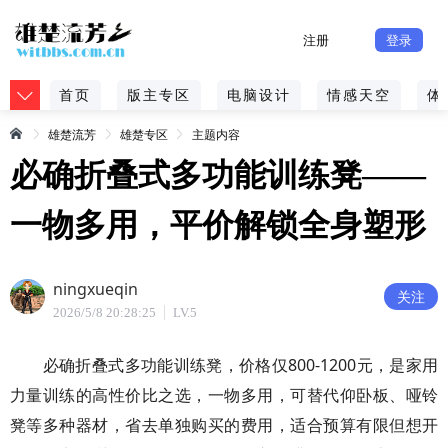
注册
登录
首页
版主专区
电脑设计
情感天空
体
雄楚流芳
雄楚专区
主题内容
必确折叠式多功能训练凳——
一物多用，平价解锁全身塑形
ningxueqin
关注
2026/5/8 20:28:25
LV.5
必确折叠式多功能训练凳，价格仅800-1200元，是家用
力量训练的高性价比之选，一物多用，可替代仰卧板、哑铃
凳等多种器材，省去单独购买的费用，适合预算有限但想开