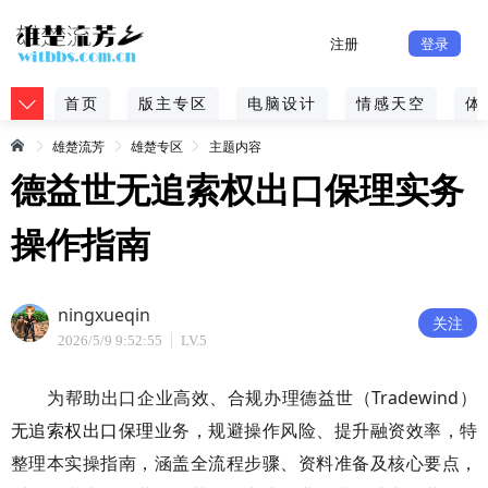
注册
登录
首页
版主专区
电脑设计
情感天空
体
雄楚流芳
雄楚专区
主题内容
德益世无追索权出口保理实务
操作指南
ningxueqin
关注
2026/5/9 9:52:55
LV.5
为帮助出口企业高效、合规办理德益世（Tradewind）
无追索权出口保理
业务，规避操作风险、提升融资效率，特
整理本实操指南，涵盖全流程步骤、资料准备及核心要点，