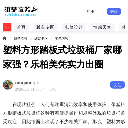
注册
登录
首页
版主专区
电脑设计
情感天空
体
雄楚流芳
雄楚专区
主题内容
塑料方形踏板式垃圾桶厂家哪
家强？乐柏美凭实力出圈
ningxueqin
关注
2026/5/9 14:50:34
LV.5
在现代社会，人们都注重清洁效率和使用体验，像塑料
方形踏板式垃圾桶这种有着便捷操作和规整外观的垃圾桶备
受欢迎，因此市面上出现了不少相关厂家。那么，
塑料方形