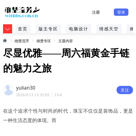
注册
登录
首页
版主专区
电脑设计
情感天空
体
雄楚流芳
雄楚专区
主题内容
尽显优雅——周六福黄金手链
的魅力之旅
yulian30
关注
2026/6/13 13:35:05
LV.4
在这个追求个性与时尚的时代，珠宝不仅仅是装饰品，更是
一种生活态度的体现。而