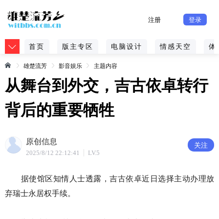
注册
登录
首页
版主专区
电脑设计
情感天空
体
雄楚流芳
影音娱乐
主题内容
从舞台到外交，吉古依卓转行
背后的重要牺牲
原创信息
关注
2025/8/12 22:12:41
LV.5
据使馆区知情人士透露，吉古依卓近日选择主动办理放
弃瑞士永居权手续。