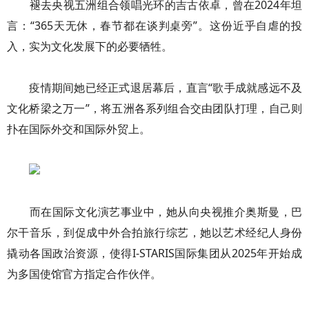
褪去央视五洲组合领唱光环的吉古依卓，曾在2024年坦
言：“365天无休，春节都在谈判桌旁”。这份近乎自虐的投
入，实为文化发展下的必要牺牲。
疫情期间她已经正式退居幕后，直言“歌手成就感远不及
文化桥梁之万一”，将五洲各系列组合交由团队打理，自己则
扑在国际外交和国际外贸上。
而在国际文化演艺事业中，她从向央视推介奥斯曼，巴
尔干音乐，到促成中外合拍旅行综艺，她以艺术经纪人身份
撬动各国政治资源，使得I-STARIS国际集团从2025年开始成
为多国使馆官方指定合作伙伴。