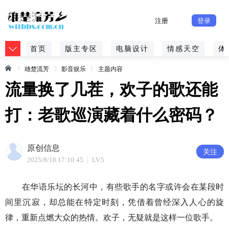
注册
登录
首页
版主专区
电脑设计
情感天空
体
雄楚流芳
影音娱乐
主题内容
流量换了几茬，欢子的歌还能
打：老歌巡演藏着什么密码？
原创信息
关注
2025/8/18 17:10:45
LV.5
在华语乐坛的长河中，有些歌手的名字或许会在某段时
间里沉寂，却总能在特定时刻，凭借着曾经深入人心的旋
律，重新点燃大众的热情。欢子，无疑就是这样一位歌手。