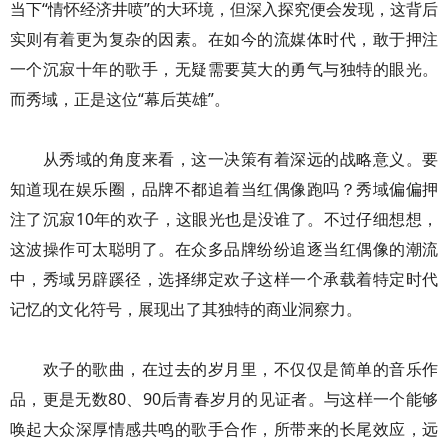
当下“情怀经济井喷”的大环境，但深入探究便会发现，这背后
实则有着更为复杂的因素。在如今的流媒体时代，敢于押注
一个沉寂十年的歌手，无疑需要莫大的勇气与独特的眼光。
而秀域，正是这位“幕后英雄”。
从秀域的角度来看，这一决策有着深远的战略意义。要
知道现在娱乐圈，品牌不都追着当红偶像跑吗？秀域偏偏押
注了沉寂10年的欢子，这眼光也是没谁了。不过仔细想想，
这波操作可太聪明了。在众多品牌纷纷追逐当红偶像的潮流
中，秀域另辟蹊径，选择绑定欢子这样一个承载着特定时代
记忆的文化符号，展现出了其独特的商业洞察力。
欢子的歌曲，在过去的岁月里，不仅仅是简单的音乐作
品，更是无数80、90后青春岁月的见证者。与这样一个能够
唤起大众深厚情感共鸣的歌手合作，所带来的长尾效应，远