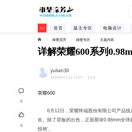
首页
版主专区
电脑设计
雄楚流芳
雄楚专区
主题内容
详解荣耀600系列0.9
yulian30
2026/6/13 22:15:07
LV.4
荣耀600
0
6月12日，荣耀终端股份有限公司产品线总
欢。除了背板的出色，正面那块0.98mm全
0
惊艳’。