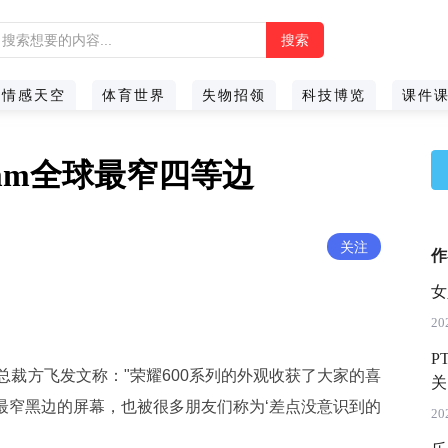
情感天空
体育世界
失物招领
科技博览
课件
8mm全球最窄四等边
关注
作
女
20
P
裁方飞发文称："荣耀600系列的外观收获了大家的喜
关
球最窄黑边的屏幕，也被很多朋友们称为‘差点没意识到的
20