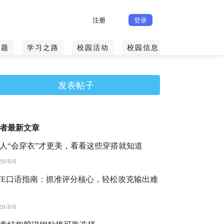
注册
登录
课题
学习之路
校园活动
校园信息
武工招聘
发表帖子
者最新文章
人“会穿衣”才更美，看看这些穿搭就知道
26/8/6
TE口语指南：抓准评分核心，轻松攻克输出难
26/8/6