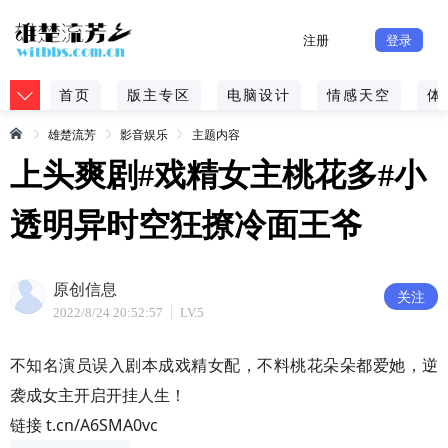
注册
登录
首页
版主专区
电脑设计
情感天空
体
雄楚流芳
影音娱乐
主题内容
上头爽剧#戏精女主桃花多#小
透明异时空狂撩冷面王爷
原创信息
关注
2022/8/24 20:52:57
LV.5
不知名演员误入剧本成戏精女配，不料桃花朵朵都爱她，逆
袭成女主开启开挂人生！
链接 t.cn/A6SMA0vc