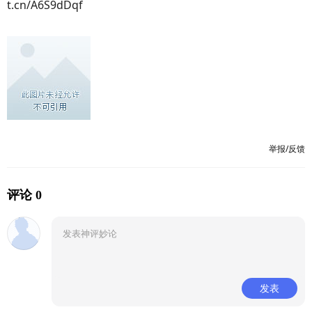
t.cn/A6S9dDqf
举报/反馈
评论 0
发表