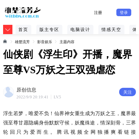
注册
登录
首页
版主专区
电脑设计
情感天空
体
雄楚流芳
影音娱乐
主题内容
仙侠剧《浮生印》开播，魔界
至尊VS万妖之王双强虐恋
原创信息
关注
2022/9/9 20:19:41
LV.5
浮生若梦，唯爱不负！仙界神女重生成为万妖之王，魔界最
强至尊甘愿隐瞒身份默默守候，妖魔殊途，情深刻骨，三界
轮回只为爱而生。腾讯视频全网独播爽看链接