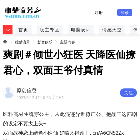
注册
登录
首页
版主专区
电脑设计
情感天空
体
雄楚流芳
影音娱乐
主题内容
爽剧＃倾世小狂医 天降医仙撩
君心，双面王爷付真情
原创信息
关注
2023/3/12 17:10:33
LV.5
医科高材生魂穿公主，从此混迹异世撩厂公、抱战王这部剧
的设定不要太上头~
双面战神恋上绝色小医仙 好嗑又得劲！t.cn/A6CN52Zx