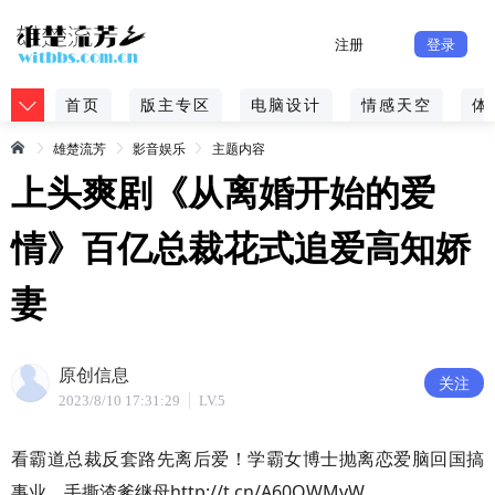
注册
登录
首页
版主专区
电脑设计
情感天空
体
雄楚流芳
影音娱乐
主题内容
上头爽剧《从离婚开始的爱
情》百亿总裁花式追爱高知娇
妻
原创信息
关注
2023/8/10 17:31:29
LV.5
看霸道总裁反套路先离后爱！学霸女博士抛离恋爱脑回国搞
事业，手撕渣爹继母http://t.cn/A60QWMvW