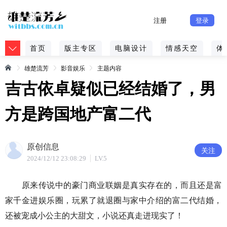
注册
登录
首页
版主专区
电脑设计
情感天空
体
雄楚流芳
影音娱乐
主题内容
吉古依卓疑似已经结婚了，男
方是跨国地产富二代
原创信息
关注
2024/12/12 23:08:29
LV.5
原来传说中的豪门商业联姻是真实存在的，而且还是富
家千金进娱乐圈，玩累了就退圈与家中介绍的富二代结婚，
还被宠成小公主的大甜文，小说还真走进现实了！